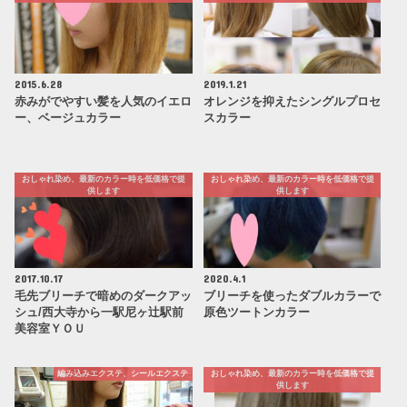
2015.6.28
2019.1.21
赤みがでやすい髪を人気のイエロ
オレンジを抑えたシングルプロセ
ー、ベージュカラー
スカラー
おしゃれ染め、最新のカラー時を低価格で提
おしゃれ染め、最新のカラー時を低価格で提
供します
供します
2017.10.17
2020.4.1
毛先ブリーチで暗めのダークアッ
ブリーチを使ったダブルカラーで
シュ/西大寺から一駅尼ヶ辻駅前
原色ツートンカラー
美容室ＹＯＵ
編み込みエクステ、シールエクステ
おしゃれ染め、最新のカラー時を低価格で提
供します