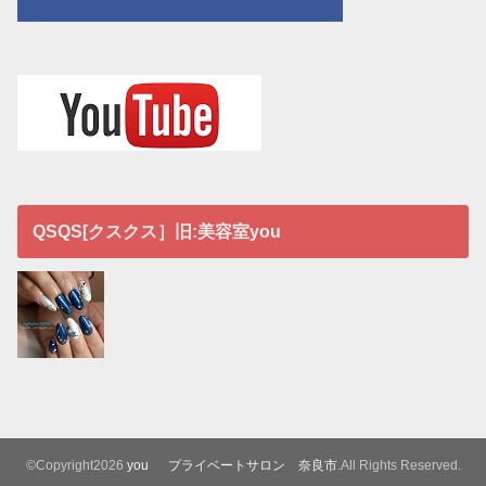
QSQS[クスクス］旧:美容室you
©Copyright2026
you プライベートサロン 奈良市
.All Rights Reserved.