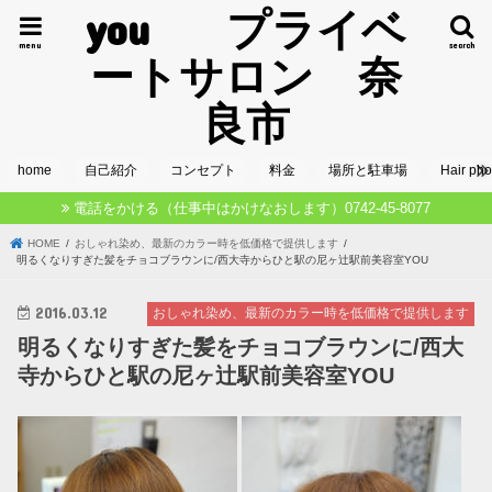
you プライベ
menu
search
ートサロン 奈
良市
home
自己紹介
コンセプト
料金
場所と駐車場
Hair pho
電話をかける（仕事中はかけなおします）0742-45-8077
HOME
おしゃれ染め、最新のカラー時を低価格で提供します
明るくなりすぎた髪をチョコブラウンに/西大寺からひと駅の尼ヶ辻駅前美容室YOU
2016.03.12
おしゃれ染め、最新のカラー時を低価格で提供します
明るくなりすぎた髪をチョコブラウンに/西大
寺からひと駅の尼ヶ辻駅前美容室YOU