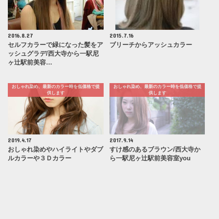
2016.8.27
2015.7.16
セルフカラーで緑になった髪をア
ブリーチからアッシュカラー
ッシュグラデ/西大寺から一駅尼
ヶ辻駅前美容…
おしゃれ染め、最新のカラー時を低価格で提
おしゃれ染め、最新のカラー時を低価格で提
供します
供します
2019.4.17
2017.9.14
おしゃれ染めやハイライトやダブ
すけ感のあるブラウン/西大寺か
ルカラーや３Ｄカラー
ら一駅尼ヶ辻駅前美容室you