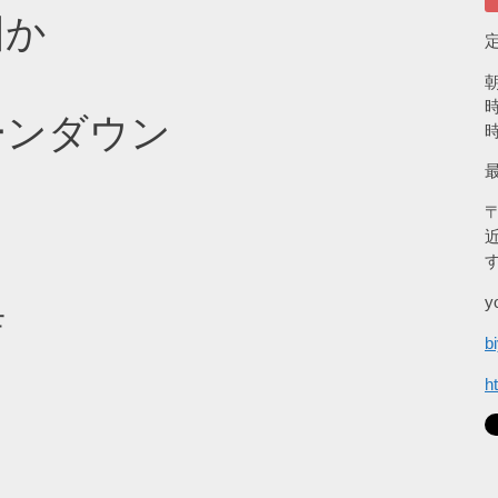
回か
ーンダウン
〒
y
店
b
h