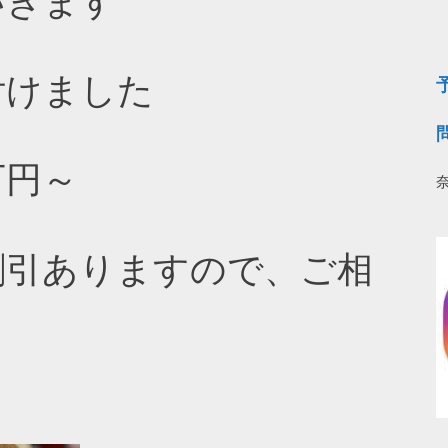
いきます
奈
付けました
万円～
割引ありますので、ご相