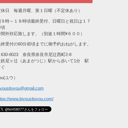
定休日 毎週月曜、第１日曜（不定休あり）
朝９時～１８時頃最終受付、日曜日と祝日は１７
時頃
時間外対応致します。（別途１時間¥６００）
最終受付の60分前頃までに御予約おねがします。
630-8023 奈良県奈良市尼辻西町2-8
近鉄尼ヶ辻（あまがつじ）駅から歩いて1分 駅
すぐ
ou(ユウ）
iyousituyou@gmail.com
ttps://www.biyousituyou.com/