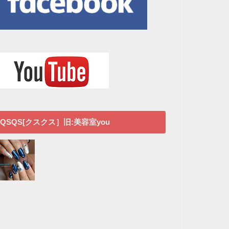
QSQS[クスクス］旧:美容室you