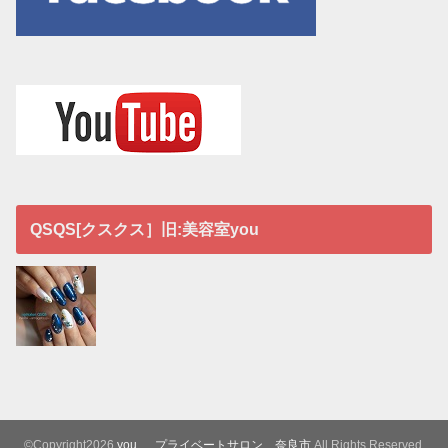
QSQS[クスクス］旧:美容室you
©Copyright2026
you プライベートサロン 奈良市
.All Rights Reserved.