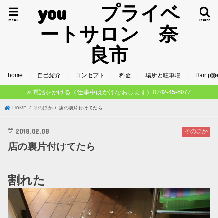
you プライベ
menu
search
ートサロン 奈
良市
home
自己紹介
コンセプト
料金
場所と駐車場
Hair pho
電話をかける（仕事中はかけなおします）0742-45-8077
HOME
そのほか
店の裏片付けてたら
2018.02.08
そのほか
店の裏片付けてたら
割れた