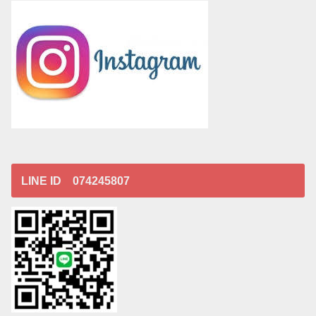
LINE ID 074245807