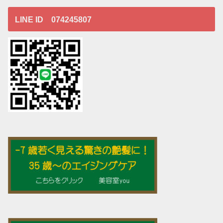
LINE ID 074245807