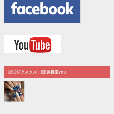
QSQS[クスクス］旧:美容室you