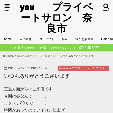
you プライベ
menu
search
ートサロン 奈
良市
home
自己紹介
コンセプト
料金
場所と駐車場
Hair pho
電話をかける（仕事中はかけなおします）0742-45-8077
HOME
編み込みエクステ、シールエクステ
いつもありがとうございます
2012.04.14
2019.10.02
編み込みエクステ、シールエクステ
いつもありがとうございます
三重方面からのご来店です
今回は春なんで・・・。
エクステ80ｇで・・・。
時間があったのでアイロン仕上げ