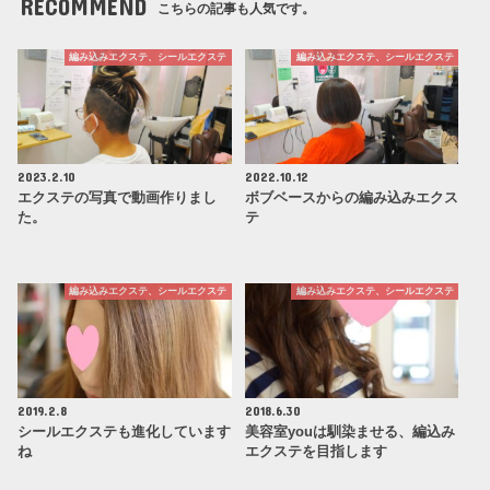
RECOMMEND
こちらの記事も人気です。
編み込みエクステ、シールエクステ
編み込みエクステ、シールエクステ
2023.2.10
2022.10.12
エクステの写真で動画作りまし
ボブベースからの編み込みエクス
た。
テ
編み込みエクステ、シールエクステ
編み込みエクステ、シールエクステ
2019.2.8
2018.6.30
シールエクステも進化しています
美容室youは馴染ませる、編込み
ね
エクステを目指します